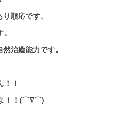
あり順応です。
す。
自然治癒能力です。
ん！！
！！(⌒∇⌒)