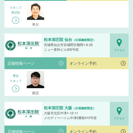
スタッフ
BLOG
早川
松本深圧院 仙台
（出張施術限定）
宮城県仙台市宮城野区榴岡1-6-25
ニュー更科ビル305号室
アクセス
店舗情報ページ
オンライン予約
専任
スタッフ
渡辺
松本深圧院 大阪
（出張施術限定）
大阪市北区中津1-12-11
メロディーハイム中津2番館410号室
アクセス
店舗情報ページ
オンライン予約