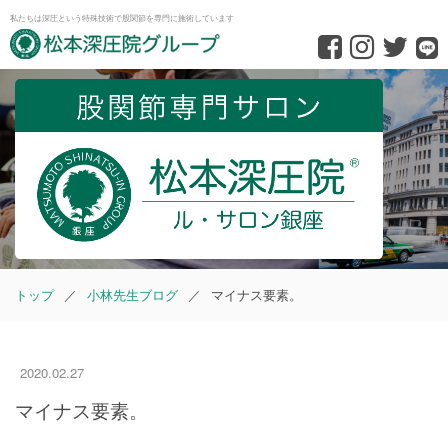
私たちは深圧という特殊技術で股関節を専門に施術しています
股関節専門の松本深圧院グループ｜東京銀座
ル・サロ
トップ
小林先生ブログ
マイナス要素。
2020.02.27
マイナス要素。